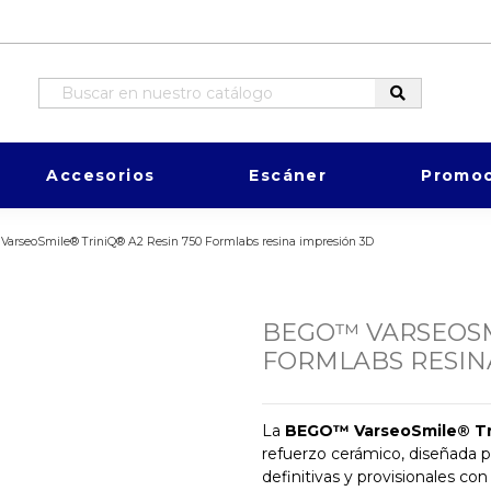
Accesorios
Escáner
Promoc
arseoSmile® TriniQ® A2 Resin 750 Formlabs resina impresión 3D
BEGO™ VARSEOSMI
FORMLABS RESIN
La
BEGO™ VarseoSmile® Tr
refuerzo cerámico, diseñada p
definitivas y provisionales c