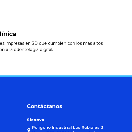
ínica
ones impresas en 3D que cumplen con los más altos
n a la odontología digital.
Contáctanos
Sicnova
Polígono Industrial Los Rubiales 3