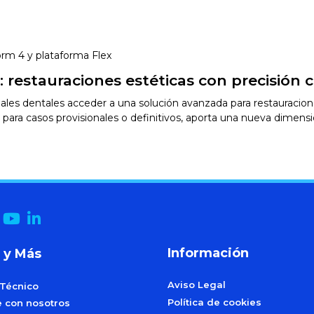
rm 4 y plataforma Flex
estauraciones estéticas con precisión cl
ales dentales acceder a una solución avanzada para restauraci
 para casos provisionales o definitivos, aporta una nueva dimensió
Información
 y Más
Aviso Legal
 Técnico
Política de cookies
e con nosotros