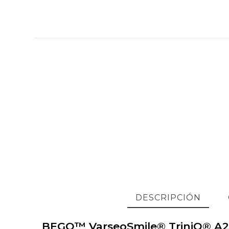
DESCRIPCIÓN
BEGO™ VarseoSmile® TriniQ® A2 Re