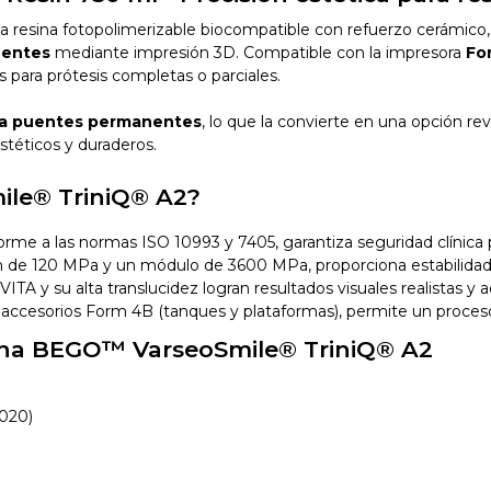
a resina fotopolimerizable biocompatible con refuerzo cerámico, 
nentes
mediante impresión 3D. Compatible con la impresora
Fo
es para prótesis completas o parciales.
ara puentes permanentes
, lo que la convierte en una opción rev
stéticos y duraderos.
ile® TriniQ® A2?
orme a las normas ISO 10993 y 7405, garantiza seguridad clínica 
ión de 120 MPa y un módulo de 3600 MPa, proporciona estabilidad
ITA y su alta translucidez logran resultados visuales realistas y 
accesorios Form 4B (tanques y plataformas), permite un proces
esina BEGO™ VarseoSmile® TriniQ® A2
020)