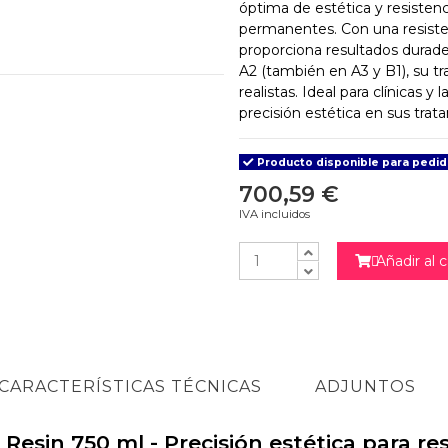
óptima de estética y resistenc
permanentes. Con una resiste
proporciona resultados durade
A2 (también en A3 y B1), su t
realistas. Ideal para clínicas y
precisión estética en sus trat
Producto disponible para pedi
700,59 €
IVA incluidos
Añadir al c

CARACTERÍSTICAS TÉCNICAS
ADJUNTOS
sin 750 ml - Precisión estética para re