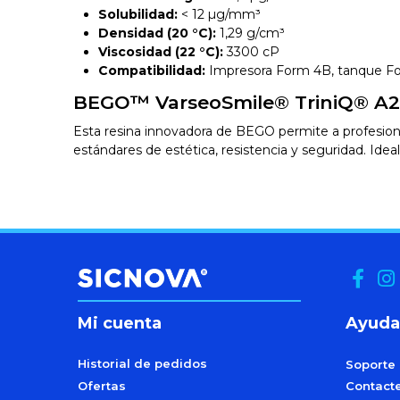
Solubilidad:
< 12 µg/mm³
Densidad (20 °C):
1,29 g/cm³
Viscosidad (22 °C):
3300 cP
Compatibilidad:
Impresora Form 4B, tanque Fo
BEGO™ VarseoSmile® TriniQ® A2: r
Esta resina innovadora de BEGO permite a profesion
estándares de estética, resistencia y seguridad. Ideal
Mi cuenta
Ayuda
Historial de pedidos
Soporte
Ofertas
Contact