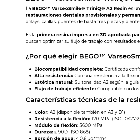
La
BEGO™ VarseoSmile® TriniQ® A2 Resin
es un
restauraciones dentales provisionales y perma
onlays, carillas, puentes de hasta tres piezas y dient
Es la
primera resina impresa en 3D aprobada p
buscan optimizar su flujo de trabajo con resultados e
¿Por qué elegir BEGO™ VarseoSm
Biocompatibilidad completa:
Certificada conf
Alta resistencia:
Con una resistencia a la flex
Estética natural:
Su tonalidad A2 según la guía V
Flujo de trabajo eficiente:
Compatible con los 
Características técnicas de la r
Color:
A2 (disponible también en A3 y B1)
Resistencia a la flexión:
120 MPa (ISO 10477:2
Módulo de flexión:
3600 MPa
Dureza:
≥ 90D (ISO 868)
Sorción de agua:
< 0,6 µg/mm³