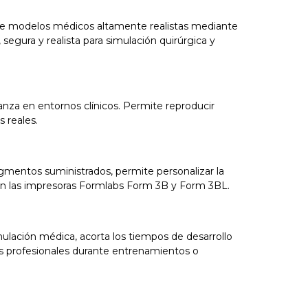
n de modelos médicos altamente realistas mediante
segura y realista para simulación quirúrgica y
ñanza en entornos clínicos. Permite reproducir
 reales.
igmentos suministrados, permite personalizar la
con las impresoras Formlabs Form 3B y Form 3BL.
mulación médica, acorta los tiempos de desarrollo
los profesionales durante entrenamientos o