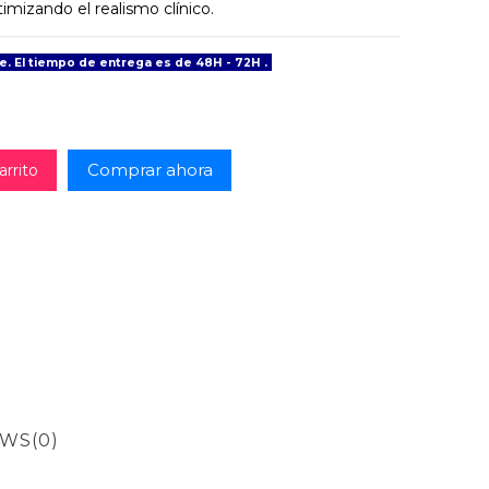
imizando el realismo clínico.
e. El tiempo de entrega es de 48H - 72H .
Comprar ahora
arrito
EWS
(0)