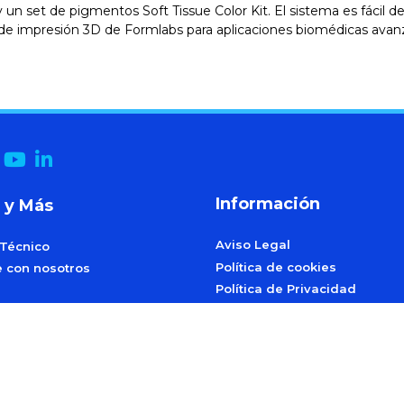
 y un set de pigmentos Soft Tissue Color Kit. El sistema es fácil 
 de impresión 3D de Formlabs para aplicaciones biomédicas avan
Información
 y Más
Aviso Legal
 Técnico
Política de cookies
e con nosotros
Política de Privacidad
Términos y condiciones de e
s de Fidelización, Referidos
dos
Control de calidad y medio 