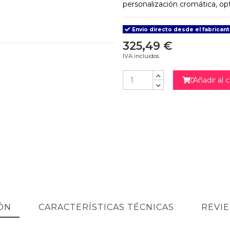
personalización cromática, opt
Envio directo desde el fabricant
325,49 €
IVA incluidos
Añadir al c

ÓN
CARACTERÍSTICAS TÉCNICAS
REVI