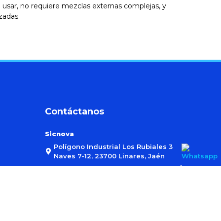
de usar, no requiere mezclas externas complejas, y
zadas.
Contáctanos
Sicnova
Polígono Industrial Los Rubiales 3
Naves 7-12, 23700 Linares, Jaén
nvío
+34 953 888 089
ambiente
tienda@sicnova3d.com