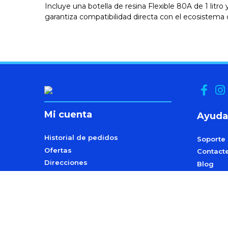
Incluye una botella de resina Flexible 80A de 1 litro
garantiza compatibilidad directa con el ecosistema
Mi cuenta
Ayuda
Historial de pedidos
Soporte
Ofertas
Contact
Direcciones
Blog
Datos personales
Programa
y Afilia