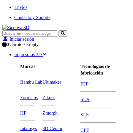
Envíos
Contacto y Soporte
Iniciar sesión
0
Carrito
/
Empty
Impresoras 3D
Marcas
Tecnologías de
fabricación
Bambu Lab
Ultimaker
FFF
Formlabs
Ziknes
SLA
HP
Zmorph
SLS
Intamsys
3D Ceram
CFF