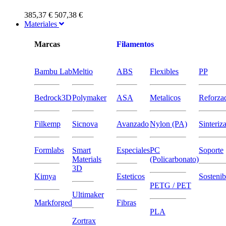
385,37 €
507,38 €
Materiales
Marcas
Filamentos
Bambu Lab
Meltio
ABS
Flexibles
PP
Bedrock3D
Polymaker
ASA
Metalicos
Reforza
Filkemp
Sicnova
Avanzado
Nylon (PA)
Sinteriz
Formlabs
Smart
Especiales
PC
Soporte
Materials
(Policarbonato)
3D
Kimya
Esteticos
Sostenib
PETG / PET
Ultimaker
Markforged
Fibras
PLA
Zortrax