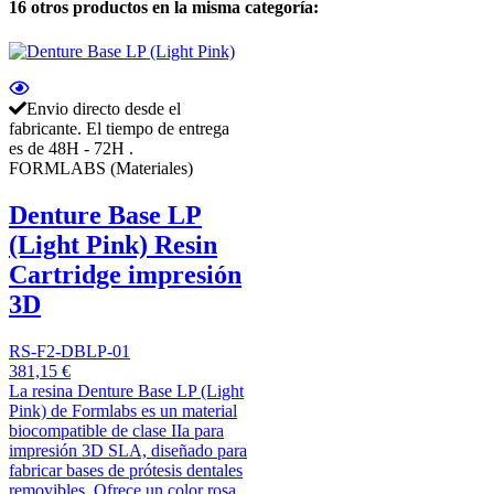
16 otros productos en la misma categoría:
Envio directo desde el
fabricante. El tiempo de entrega
es de 48H - 72H .
FORMLABS (Materiales)
Denture Base LP
(Light Pink) Resin
Cartridge impresión
3D
RS-F2-DBLP-01
381,15 €
La resina Denture Base LP (Light
Pink) de Formlabs es un material
biocompatible de clase IIa para
impresión 3D SLA, diseñado para
fabricar bases de prótesis dentales
removibles. Ofrece un color rosa