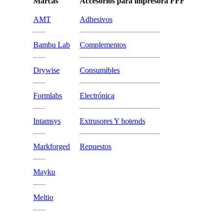
Marcas
Accesorios para impresora FFF
AMT
Adhesivos
Bambu Lab
Complementos
Drywise
Consumibles
Formlabs
Electrónica
Intamsys
Extrusores Y hotends
Markforged
Repuestos
Mayku
Meltio