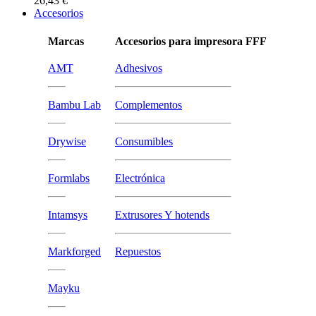
26,43 €
Accesorios
Marcas
Accesorios para impresora FFF
AMT
Adhesivos
Bambu Lab
Complementos
Drywise
Consumibles
Formlabs
Electrónica
Intamsys
Extrusores Y hotends
Markforged
Repuestos
Mayku