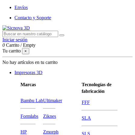
Envíos
Contacto y Soporte
Iniciar sesión
0
Carrito
/
Empty
Tu carrito
×
No hay artículos en tu carrito
Impresoras 3D
Marcas
Tecnologías de
fabricación
Bambu Lab
Ultimaker
FFF
Formlabs
Ziknes
SLA
HP
Zmorph
SLS