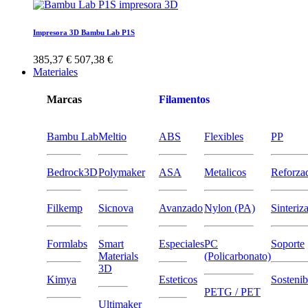
Impresora 3D Bambu Lab P1S
385,37 €
507,38 €
Materiales
Marcas
Filamentos
Bambu Lab
Meltio
ABS
Flexibles
PP
Bedrock3D
Polymaker
ASA
Metalicos
Reforza
Filkemp
Sicnova
Avanzado
Nylon (PA)
Sinteriz
Formlabs
Smart
Especiales
PC
Soporte
Materials
(Policarbonato)
3D
Kimya
Esteticos
Sostenib
PETG / PET
Ultimaker