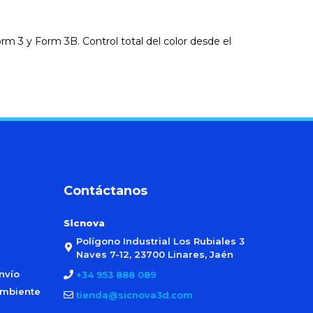
rm 3 y Form 3B. Control total del color desde el
Contáctanos
Sicnova
Polígono Industrial Los Rubiales 3
Naves 7-12, 23700 Linares, Jaén
nvío
+34 953 888 089
ambiente
tienda@sicnova3d.com