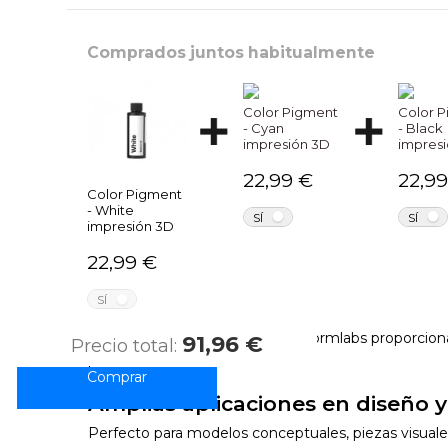
Comprados juntos habitualmente
Color Pigment
Color 
- Cyan
- Black
impresión 3D
impres
22,99 €
22,99
Color Pigment
- White
NO
SÍ
SÍ
impresión 3D
DESCRIPCI
22,99 €
NO
SÍ
Blanco puro y profesional
Color Pigment - White (W) de Formlabs proporciona u
91,96 €
Precio total:
profesional.
Amplias aplicaciones en diseño 
Perfecto para modelos conceptuales, piezas visuale