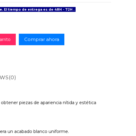
e. El tiempo de entrega es de 48H - 72H .
Comprar ahora
arrito
EWS
(0)
obtener piezas de apariencia nítida y estética
iera un acabado blanco uniforme.