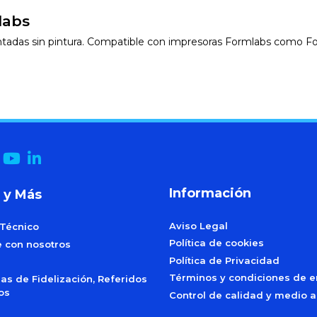
labs
entadas sin pintura. Compatible con impresoras Formlabs como Fo
Información
 y Más
Aviso Legal
 Técnico
Política de cookies
e con nosotros
Política de Privacidad
Términos y condiciones de e
s de Fidelización, Referidos
dos
Control de calidad y medio 