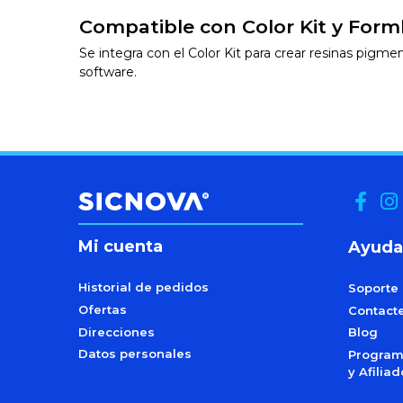
Compatible con Color Kit y Form
Se integra con el Color Kit para crear resinas pigm
software.
Mi cuenta
Ayuda
Historial de pedidos
Soporte
Ofertas
Contact
Direcciones
Blog
Datos personales
Programa
y Afilia