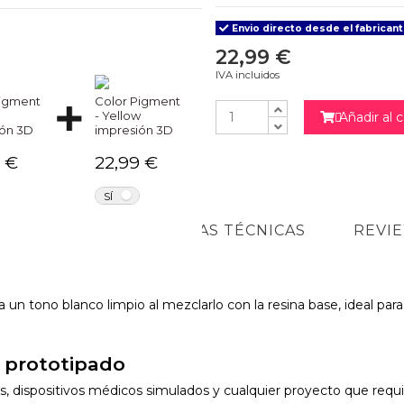
Envio directo desde el fabricant
22,99 €
IVA incluidos
Pigment
Color Pigment
- Yellow
Añadir al c

ión 3D
impresión 3D
 €
22,99 €
NO
NO
SÍ
ÓN
CARACTERÍSTICAS TÉCNICAS
REVI
n tono blanco limpio al mezclarlo con la resina base, ideal para 
y prototipado
s, dispositivos médicos simulados y cualquier proyecto que requ