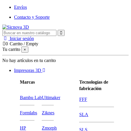
Envíos
Contacto y Soporte
Iniciar sesión
0
Carrito
/
Empty
Tu carrito
×
No hay artículos en tu carrito
Impresoras 3D
Marcas
Tecnologías de
fabricación
Bambu Lab
Ultimaker
FFF
Formlabs
Ziknes
SLA
HP
Zmorph
SLS