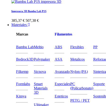
Impresora 3D Bambu Lab P1S
385,37 €
507,38 €
Materiales
Marcas
Filamentos
Bambu Lab
Meltio
ABS
Flexibles
PP
Bedrock3D
Polymaker
ASA
Metalicos
Reforza
Filkemp
Sicnova
Avanzado
Nylon (PA)
Sinteriz
Formlabs
Smart
Especiales
PC
Soporte
Materials
(Policarbonato)
3D
Kimya
Esteticos
Sostenib
PETG / PET
Ultimaker