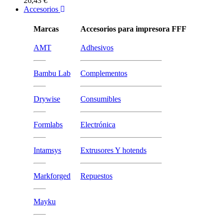
26,43 €
Accesorios
Marcas
Accesorios para impresora FFF
AMT
Adhesivos
Bambu Lab
Complementos
Drywise
Consumibles
Formlabs
Electrónica
Intamsys
Extrusores Y hotends
Markforged
Repuestos
Mayku