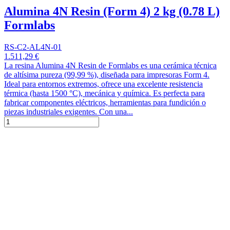
Alumina 4N Resin (Form 4) 2 kg (0.78 L)
Formlabs
RS-C2-AL4N-01
1.511,29 €
La resina Alumina 4N Resin de Formlabs es una cerámica técnica
de altísima pureza (99,99 %), diseñada para impresoras Form 4.
Ideal para entornos extremos, ofrece una excelente resistencia
térmica (hasta 1500 °C), mecánica y química. Es perfecta para
fabricar componentes eléctricos, herramientas para fundición o
piezas industriales exigentes. Con una...