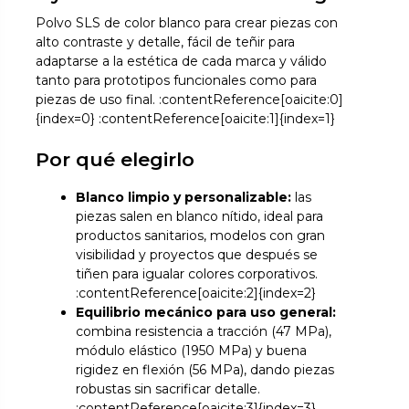
Polvo SLS de color blanco para crear piezas con
alto contraste y detalle, fácil de teñir para
adaptarse a la estética de cada marca y válido
tanto para prototipos funcionales como para
piezas de uso final. :contentReference[oaicite:0]
{index=0} :contentReference[oaicite:1]{index=1}
Por qué elegirlo
Blanco limpio y personalizable:
las
piezas salen en blanco nítido, ideal para
productos sanitarios, modelos con gran
visibilidad y proyectos que después se
tiñen para igualar colores corporativos.
:contentReference[oaicite:2]{index=2}
Equilibrio mecánico para uso general:
combina resistencia a tracción (47 MPa),
módulo elástico (1950 MPa) y buena
rigidez en flexión (56 MPa), dando piezas
robustas sin sacrificar detalle.
:contentReference[oaicite:3]{index=3}