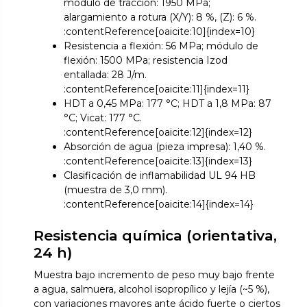
módulo de tracción: 1950 MPa;
alargamiento a rotura (X/Y): 8 %, (Z): 6 %.
:contentReference[oaicite:10]{index=10}
Resistencia a flexión: 56 MPa; módulo de
flexión: 1500 MPa; resistencia Izod
entallada: 28 J/m.
:contentReference[oaicite:11]{index=11}
HDT a 0,45 MPa: 177 °C; HDT a 1,8 MPa: 87
°C; Vicat: 177 °C.
:contentReference[oaicite:12]{index=12}
Absorción de agua (pieza impresa): 1,40 %.
:contentReference[oaicite:13]{index=13}
Clasificación de inflamabilidad UL 94 HB
(muestra de 3,0 mm).
:contentReference[oaicite:14]{index=14}
Resistencia química (orientativa,
24 h)
Muestra bajo incremento de peso muy bajo frente
a agua, salmuera, alcohol isopropílico y lejía (~5 %),
con variaciones mayores ante ácido fuerte o ciertos