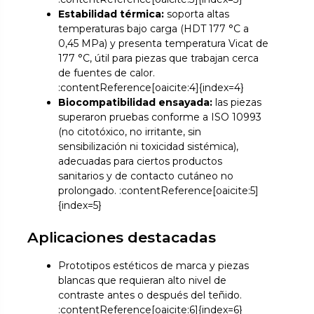
Estabilidad térmica:
soporta altas
temperaturas bajo carga (HDT 177 °C a
0,45 MPa) y presenta temperatura Vicat de
177 °C, útil para piezas que trabajan cerca
de fuentes de calor.
:contentReference[oaicite:4]{index=4}
Biocompatibilidad ensayada:
las piezas
superaron pruebas conforme a ISO 10993
(no citotóxico, no irritante, sin
sensibilización ni toxicidad sistémica),
adecuadas para ciertos productos
sanitarios y de contacto cutáneo no
prolongado. :contentReference[oaicite:5]
{index=5}
Aplicaciones destacadas
Prototipos estéticos de marca y piezas
blancas que requieran alto nivel de
contraste antes o después del teñido.
:contentReference[oaicite:6]{index=6}