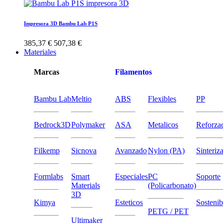
Impresora 3D Bambu Lab P1S
385,37 €
507,38 €
Materiales
Marcas
Filamentos
Bambu Lab
Meltio
ABS
Flexibles
PP
Bedrock3D
Polymaker
ASA
Metalicos
Reforza
Filkemp
Sicnova
Avanzado
Nylon (PA)
Sinteriz
Formlabs
Smart
Especiales
PC
Soporte
Materials
(Policarbonato)
3D
Kimya
Esteticos
Sostenib
PETG / PET
Ultimaker