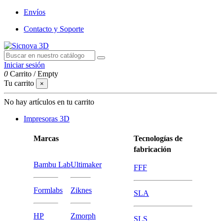
Envíos
Contacto y Soporte
Iniciar sesión
0
Carrito
/
Empty
Tu carrito
×
No hay artículos en tu carrito
Impresoras 3D
Marcas
Tecnologías de
fabricación
Bambu Lab
Ultimaker
FFF
Formlabs
Ziknes
SLA
HP
Zmorph
SLS