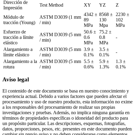
Dirección de
Test Method
XY
YZ
Z
Impresión
4342 ±
8568 ±
2230 ±
Módulo de
ASTM D3039 (1 mm
89
130
102
tracción (Young)
/ min)
MPa
Mpa
MPa
Esfuerzo de
50.6 ±
75.2 ±
ASTM D3039 (5 mm
tracción a límite
0.6
0.8
-
/ min)
elástico
MPa
MPa
Alargamiento a
ASTM D3039 (5 mm
3.9 ±
3.5 ±
-
límite elástico
/ min)
0.1%
0.1%
Alargamiento a la
ASTM D3039 (5 mm
5.5 ±
5.9 ±
1.3 ±
rotura
/ min)
0.6%
1.3%
0.1%
Aviso legal
El contenido de este documento se basa en nuestro conocimiento y
experiencia actual. Debido a varios factores que pueden afectar el
procesamiento y uso de nuestro producto, esta información no exime
a los responsables del procesamiento de realizar sus propias
investigaciones y pruebas. Además, no implica ninguna garantía en
términos de propiedades específicas o idoneidad del producto para
un propósito particular. Las descripciones, esquemas, fotografías,
datos, proporciones, pesos, etc. presentes en este documento pueden
cambiar sin previo aviso y no deben considerarse como elementos