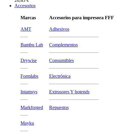
26,43 €
Accesorios
Marcas
Accesorios para impresora FFF
AMT
Adhesivos
Bambu Lab
Complementos
Drywise
Consumibles
Formlabs
Electrónica
Intamsys
Extrusores Y hotends
Markforged
Repuestos
Mayku