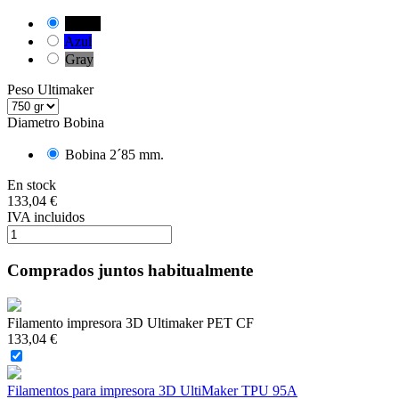
Negro
Azul
Gray
Peso Ultimaker
Diametro Bobina
Bobina 2´85 mm.
En stock
133,04 €
IVA incluidos
Comprados juntos habitualmente
Filamento impresora 3D Ultimaker PET CF
133,04 €
Filamentos para impresora 3D UltiMaker TPU 95A