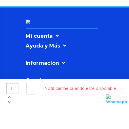
Mi cuenta
Ayuda y Más
Información
Contáctanos
SICNOVAº
©2026
Soluciones Sicnova SL |
Política
de Privacidad
Polígono Industrial Los Rubiales, C/ 3, 7-12, 23700