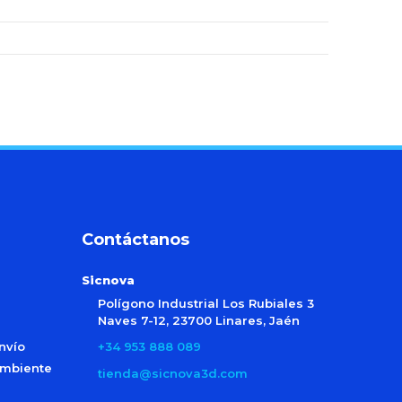
Contáctanos
Sicnova
Polígono Industrial Los Rubiales 3
Naves 7-12, 23700 Linares, Jaén
nvío
+34 953 888 089
ambiente
tienda@sicnova3d.com