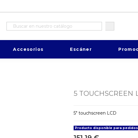
Accesorios
Escáner
Promoc
5 TOUCHSCREEN 
5" touchscreen LCD
Producto disponible para pedido
151,19 €