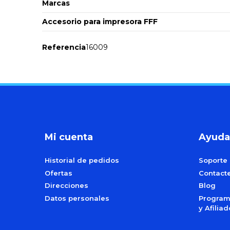
Marcas
Accesorio para impresora FFF
Referencia
16009
Mi cuenta
Ayuda
Historial de pedidos
Soporte
Ofertas
Contact
Direcciones
Blog
Datos personales
Programa
y Afilia