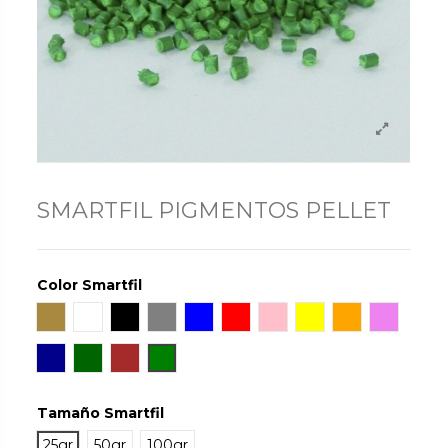
SMARTFIL PIGMENTOS PELLET
Color Smartfil
Gold
Blanco
Negro
Gris
Azul
Rojo
Rosa
Amarillo
Naranja
Violet
Dark Blue
Dark Green
Marrón
Verde
Tamaño Smartfil
25gr
50gr
100gr