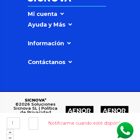
Mi cuenta
Ayuda y Más
Información
Contáctanos
SICNOVAº
©2026
Soluciones
Sicnova SL |
Política
de Privacidad
Polígono Industrial
Los Rubiales, C/ 3, 7-
12, 23700 Linares,
Jaén