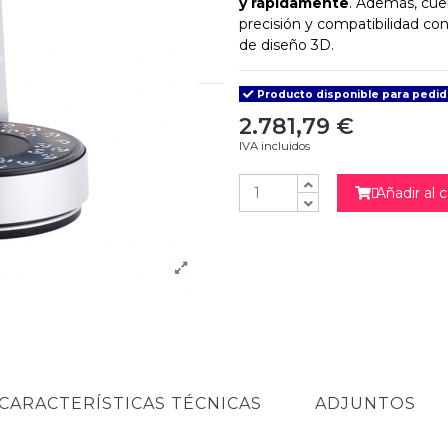
y rápidamente
. Además, cue
precisión y compatibilidad c
de diseño 3D.
Producto disponible para pedi
2.781,79 €
IVA incluidos
Añadir al c

CARACTERÍSTICAS TÉCNICAS
ADJUNTOS