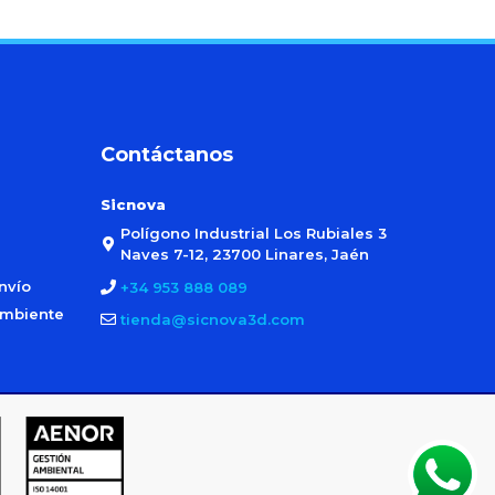
Contáctanos
Sicnova
Polígono Industrial Los Rubiales 3
Naves 7-12, 23700 Linares, Jaén
nvío
+34 953 888 089
ambiente
tienda@sicnova3d.com