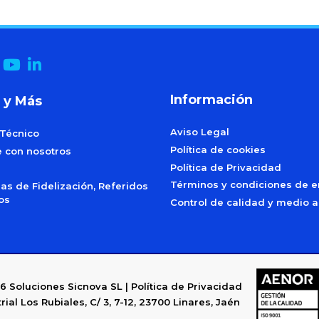
Información
 y Más
Aviso Legal
 Técnico
Política de cookies
e con nosotros
Política de Privacidad
Términos y condiciones de e
s de Fidelización, Referidos
dos
Control de calidad y medio 
6
Soluciones Sicnova SL |
Política de Privacidad
rial Los Rubiales, C/ 3, 7-12, 23700 Linares, Jaén