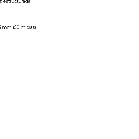
z estructurada
5 mm (50 micras)