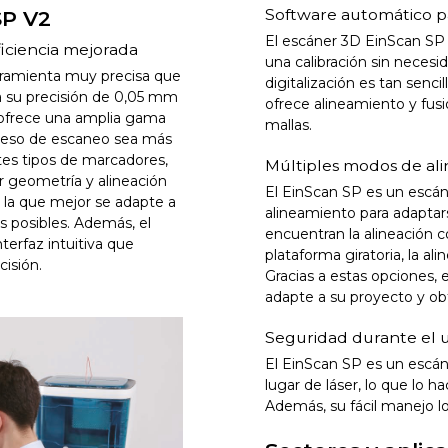
Software automático pa
SP V2
El escáner 3D EinScan SP
eficiencia mejorada
una calibración sin necesi
rramienta muy precisa que
digitalización es tan senc
 a su precisión de 0,05 mm
ofrece alineamiento y fus
 ofrece una amplia gama
mallas.
oceso de escaneo sea más
ntes tipos de marcadores,
Múltiples modos de al
r geometría y alineación
El EinScan SP es un escá
 la que mejor se adapte a
alineamiento para adaptars
s posibles. Además, el
encuentran la alineación co
terfaz intuitiva que
plataforma giratoria, la al
cisión.
Gracias a estas opciones, 
adapte a su proyecto y obt
Seguridad durante el 
El EinScan SP es un escáne
lugar de láser, lo que lo 
Además, su fácil manejo lo