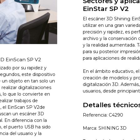
Sectores y aplic
EinStar SP V2
El escáner 3D Shining Ein
utilizar en una gran varied
precisión y rapidez, es perf
archivo y la conservación de
y la realidad aumentada. T
para su posterior impresió
para aplicaciones de reali
 3D EinScan SP V2
izado por su rapidez y
En el ámbito educativo, el
egundos, este dispositivo
creación de modelos y pro
e un objeto en tan solo un
digitalización 3D. Además, 
alizar digitalizaciones
usuarios, desde principia
 lo que lo convierte en
alizar trabajos de
Detalles técnico
n, el EinScan SP V2de
buscan un escáner 3D
Referencia: C4290
l. En diferencia con la
, el puerto USB ha sido
Marca: SHINING 3D
ncia del usuario y la