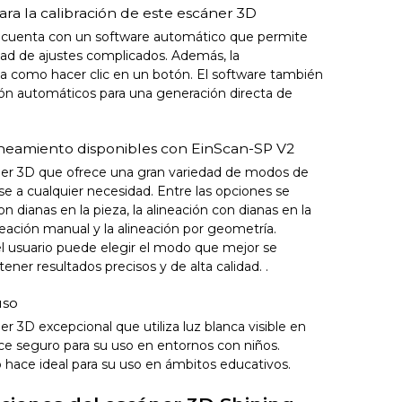
ra la calibración de este escáner 3D
 cuenta con un software automático que permite
dad de ajustes complicados. Además, la
illa como hacer clic en un botón. El software también
ión automáticos para una generación directa de
ineamiento disponibles con EinScan-SP V2
ner 3D que ofrece una gran variedad de modos de
e a cualquier necesidad. Entre las opciones se
n dianas en la pieza, la alineación con dianas en la
ineación manual y la alineación por geometría.
el usuario puede elegir el modo que mejor se
ener resultados precisos y de alta calidad. .
uso
r 3D excepcional que utiliza luz blanca visible en
hace seguro para su uso en entornos con niños.
 hace ideal para su uso en ámbitos educativos.