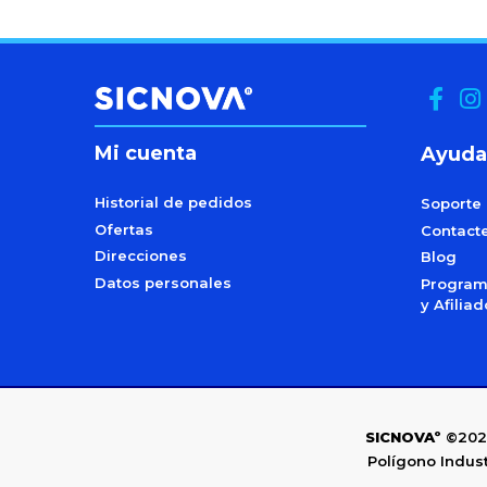
Mi cuenta
Ayuda
Historial de pedidos
Soporte
Ofertas
Contact
Direcciones
Blog
Datos personales
Programa
y Afilia
SICNOVAº
©202
Polígono Indust