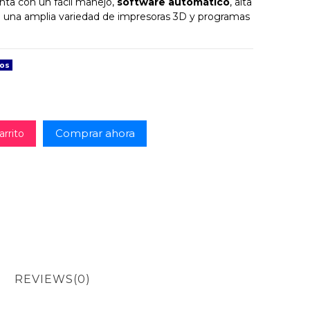
nta con un fácil manejo,
software automático
, alta
on una amplia variedad de impresoras 3D y programas
dos
Comprar ahora
arrito
REVIEWS
(0)