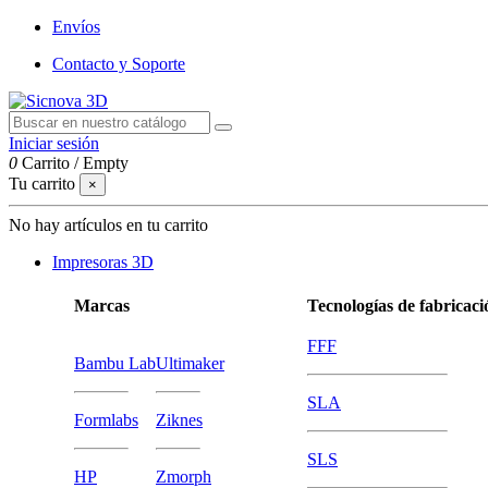
Envíos
Contacto y Soporte
Iniciar sesión
0
Carrito
/
Empty
Tu carrito
×
No hay artículos en tu carrito
Impresoras 3D
Marcas
Tecnologías de fabricaci
FFF
Bambu Lab
Ultimaker
SLA
Formlabs
Ziknes
SLS
HP
Zmorph