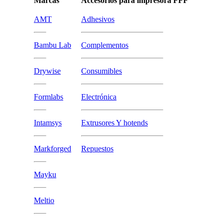
Marcas
Accesorios para impresora FFF
AMT
Adhesivos
Bambu Lab
Complementos
Drywise
Consumibles
Formlabs
Electrónica
Intamsys
Extrusores Y hotends
Markforged
Repuestos
Mayku
Meltio