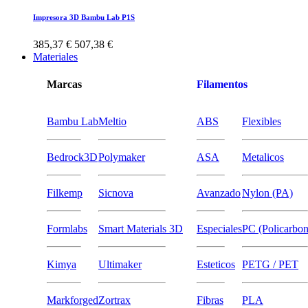
Impresora 3D Bambu Lab P1S
385,37 €
507,38 €
Materiales
Marcas
Filamentos
Bambu Lab
Meltio
ABS
Flexibles
Bedrock3D
Polymaker
ASA
Metalicos
Filkemp
Sicnova
Avanzado
Nylon (PA)
Formlabs
Smart Materials 3D
Especiales
PC (Policarbon
Kimya
Ultimaker
Esteticos
PETG / PET
Markforged
Zortrax
Fibras
PLA