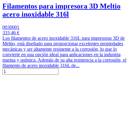
Filamentos para impresora 3D Meltio
acero inoxidable 316l
0030001
333,46 €
Los filamentos de acero inoxidable 316L para impresoras 3D de
Meltio, está diseñado para proporcionar excelentes propiedades
mecánicas y ser altamente resistente a la corrosión, lo que lo
convierte en una opción ideal para aplicaciones en la industria
marina y química. Además de su alta resistencia a la corrosión, el
filamento de acero inoxidable 316L de...