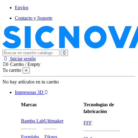
Envíos
Contacto y Soporte
Iniciar sesión
0
Carrito
/
Empty
Tu carrito
×
No hay artículos en tu carrito
Impresoras 3D
Marcas
Tecnologías de
fabricación
Bambu Lab
Ultimaker
FFF
Formlabs
Ziknes