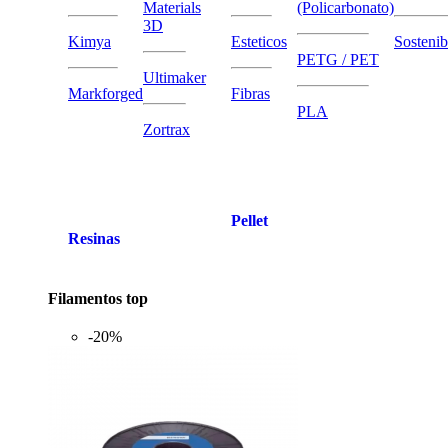
Materials
(Policarbonato)
3D
Kimya
Esteticos
Sostenib
PETG / PET
Ultimaker
Markforged
Fibras
PLA
Zortrax
Pellet
Resinas
Filamentos top
-20%