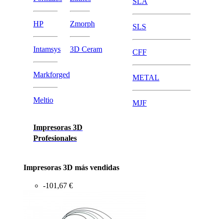
SLA
HP
Zmorph
SLS
Intamsys
3D Ceram
CFF
Markforged
METAL
Meltio
MJF
Impresoras 3D
Profesionales
Impresoras 3D más vendidas
-101,67 €