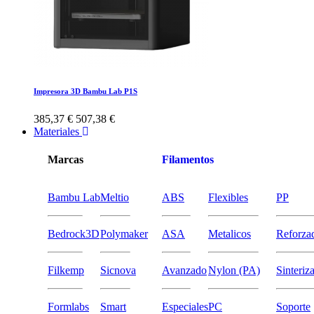
Impresora 3D Bambu Lab P1S
385,37 €
507,38 €
Materiales
Marcas
Filamentos
Bambu Lab
Meltio
ABS
Flexibles
PP
Bedrock3D
Polymaker
ASA
Metalicos
Reforza
Filkemp
Sicnova
Avanzado
Nylon (PA)
Sinteriz
Formlabs
Smart
Especiales
PC
Soporte