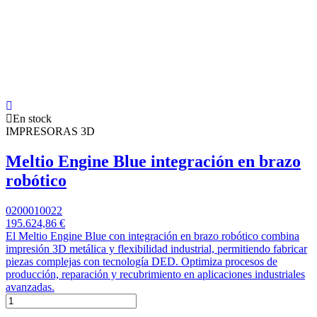
En stock
IMPRESORAS 3D
Meltio Engine Blue integración en brazo
robótico
0200010022
195.624,86 €
El Meltio Engine Blue con integración en brazo robótico combina
impresión 3D metálica y flexibilidad industrial, permitiendo fabricar
piezas complejas con tecnología DED. Optimiza procesos de
producción, reparación y recubrimiento en aplicaciones industriales
avanzadas.