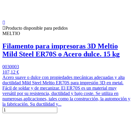
Producto disponible para pedidos
MELTIO
Filamento para impresoras 3D Meltio
Mild Steel ER70S o Acero dulce. 15 kg
0030003
107,12 €
Acero suave o dulce con propiedades mecánicas adecuadas y alta
ductilidad Mild Steel Meltio ER70S para impresión 3D en metal.
Fácil de soldar y de mecanizar. El ER70S es un material muy
versátil por su resistencia, ductilidad y bajo coste. Se utiliza en
numerosas aplicaciones, tales como la construcción, la automoción y
la fabricación. Su ductilidad y...