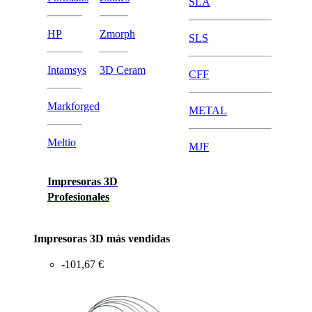
SLA
HP
Zmorph
SLS
Intamsys
3D Ceram
CFF
Markforged
METAL
Meltio
MJF
Impresoras 3D
Profesionales
Impresoras 3D más vendidas
-101,67 €