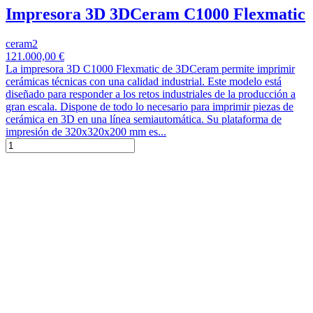
Impresora 3D 3DCeram C1000 Flexmatic
ceram2
121.000,00 €
La impresora 3D C1000 Flexmatic de 3DCeram permite imprimir
cerámicas técnicas con una calidad industrial. Este modelo está
diseñado para responder a los retos industriales de la producción a
gran escala. Dispone de todo lo necesario para imprimir piezas de
cerámica en 3D en una línea semiautomática. Su plataforma de
impresión de 320x320x200 mm es...