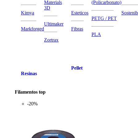
Materials
(Policarbonato)
3D
Kimya
Esteticos
Sostenib
PETG / PET
Ultimaker
Markforged
Fibras
PLA
Zortrax
Pellet
Resinas
Filamentos top
-20%