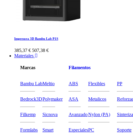
Impresora 3D Bambu Lab P1S
385,37 €
507,38 €
Materiales
Marcas
Filamentos
Bambu Lab
Meltio
ABS
Flexibles
PP
Bedrock3D
Polymaker
ASA
Metalicos
Reforza
Filkemp
Sicnova
Avanzado
Nylon (PA)
Sinteriz
Formlabs
Smart
Especiales
PC
Soporte