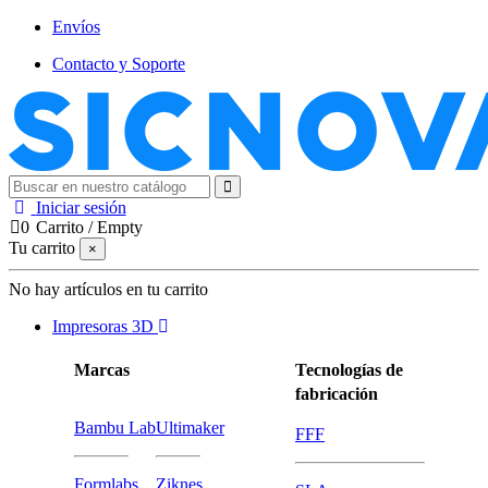
Envíos
Contacto y Soporte
Iniciar sesión
0
Carrito
/
Empty
Tu carrito
×
No hay artículos en tu carrito
Impresoras 3D
Marcas
Tecnologías de
fabricación
Bambu Lab
Ultimaker
FFF
Formlabs
Ziknes