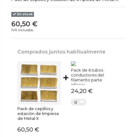
En stock
60,50 €
IVA incluidos
Comprados juntos habitualmente
Pack de 6 tubos
conductores del
filamento parte
inferior
24,20 €
NO
SÍ
Pack de cepillos y
estación de limpieza
de Metal X
60,50 €