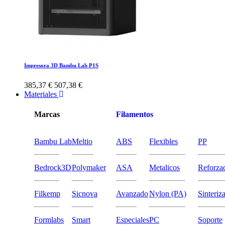
Impresora 3D Bambu Lab P1S
385,37 €
507,38 €
Materiales
Marcas
Filamentos
Bambu Lab
Meltio
ABS
Flexibles
PP
Bedrock3D
Polymaker
ASA
Metalicos
Reforza
Filkemp
Sicnova
Avanzado
Nylon (PA)
Sinteriz
Formlabs
Smart
Especiales
PC
Soporte