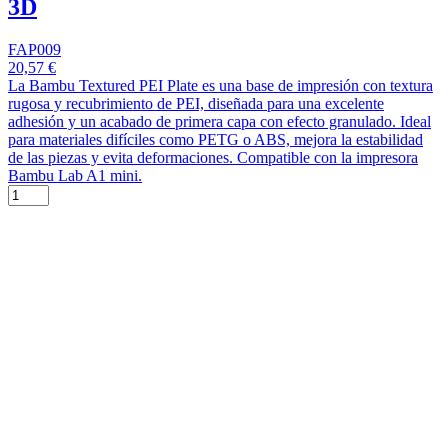
3D
FAP009
20,57 €
La Bambu Textured PEI Plate es una base de impresión con textura
rugosa y recubrimiento de PEI, diseñada para una excelente
adhesión y un acabado de primera capa con efecto granulado. Ideal
para materiales difíciles como PETG o ABS, mejora la estabilidad
de las piezas y evita deformaciones. Compatible con la impresora
Bambu Lab A1 mini.