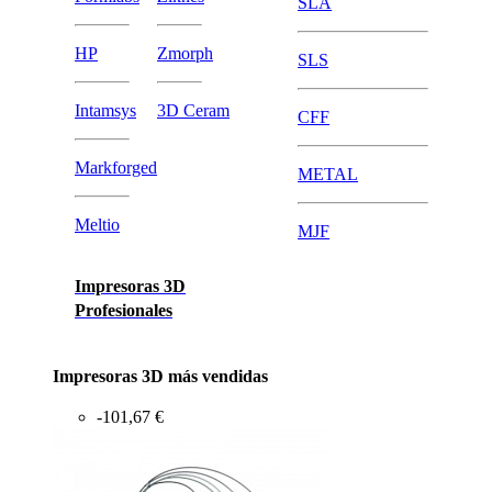
SLA
HP
Zmorph
SLS
Intamsys
3D Ceram
CFF
Markforged
METAL
Meltio
MJF
Impresoras 3D
Profesionales
Impresoras 3D más vendidas
-101,67 €