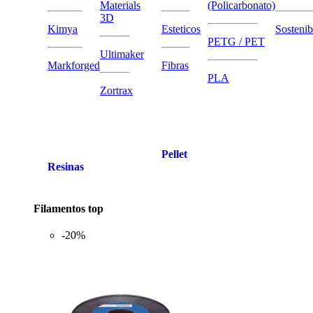
Materials
(Policarbonato)
3D
Kimya
Esteticos
Sostenib
PETG / PET
Ultimaker
Markforged
Fibras
PLA
Zortrax
Pellet
Resinas
Filamentos top
-20%