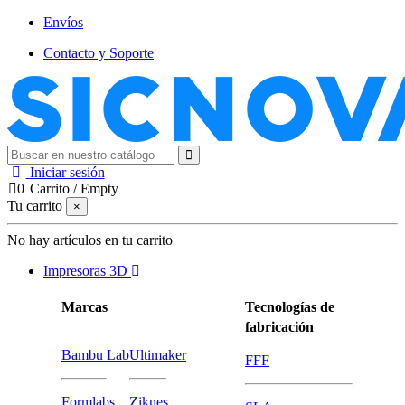
Envíos
Contacto y Soporte
Iniciar sesión
0
Carrito
/
Empty
Tu carrito
×
No hay artículos en tu carrito
Impresoras 3D
Marcas
Tecnologías de
fabricación
Bambu Lab
Ultimaker
FFF
Formlabs
Ziknes