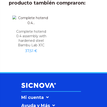
producto también compraron:
Complete hotend
0.4 assembly with
hardened steel
Bambu Lab X1C
37,51 €
Mi cuenta
Ayuda y Más