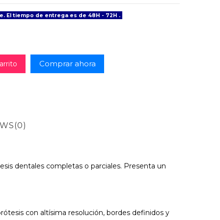
e. El tiempo de entrega es de 48H - 72H .
Comprar ahora
arrito
EWS
(0)
esis dentales completas o parciales. Presenta un
tesis con altísima resolución, bordes definidos y