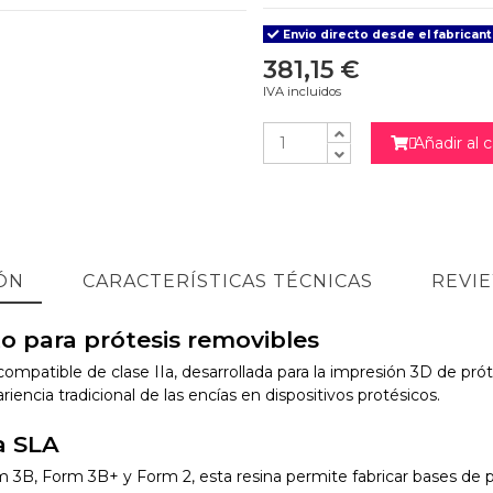
Envio directo desde el fabricant
381,15 €
IVA incluidos
Añadir al c

ÓN
CARACTERÍSTICAS TÉCNICAS
REVI
o para prótesis removibles
mpatible de clase IIa, desarrollada para la impresión 3D de prót
ariencia tradicional de las encías en dispositivos protésicos.
a SLA
3B, Form 3B+ y Form 2, esta resina permite fabricar bases de pró