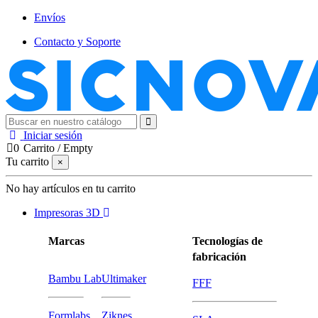
Envíos
Contacto y Soporte
Iniciar sesión
0
Carrito
/
Empty
Tu carrito
×
No hay artículos en tu carrito
Impresoras 3D
Marcas
Tecnologías de
fabricación
Bambu Lab
Ultimaker
FFF
Formlabs
Ziknes