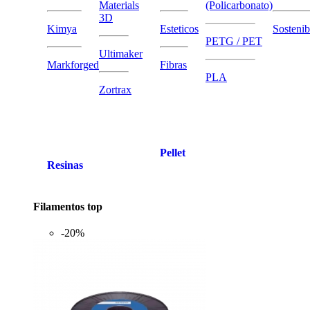
Materials
(Policarbonato)
3D
Kimya
Esteticos
Sostenib
PETG / PET
Ultimaker
Markforged
Fibras
PLA
Zortrax
Pellet
Resinas
Filamentos top
-20%