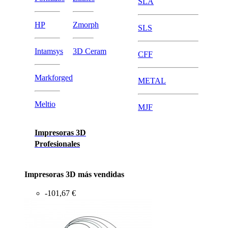
SLA
HP
Zmorph
SLS
Intamsys
3D Ceram
CFF
Markforged
METAL
Meltio
MJF
Impresoras 3D
Profesionales
Impresoras 3D más vendidas
-101,67 €