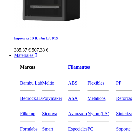
Impresora 3D Bambu Lab P1S
385,37 €
507,38 €
Materiales
Marcas
Filamentos
Bambu Lab
Meltio
ABS
Flexibles
PP
Bedrock3D
Polymaker
ASA
Metalicos
Reforza
Filkemp
Sicnova
Avanzado
Nylon (PA)
Sinteriz
Formlabs
Smart
Especiales
PC
Soporte