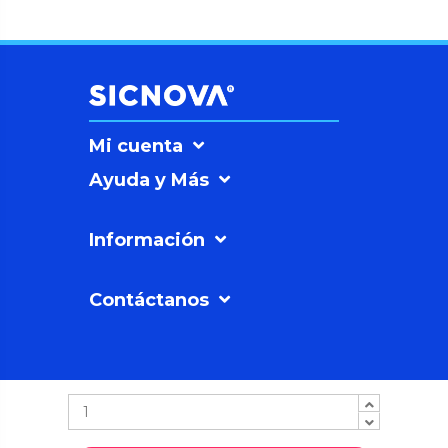
Mi cuenta
Ayuda y Más
Información
Contáctanos
SICNOVAº
©2026
Soluciones
Sicnova SL |
Política