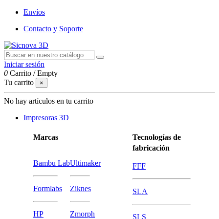
Envíos
Contacto y Soporte
Iniciar sesión
0
Carrito
/
Empty
Tu carrito
×
No hay artículos en tu carrito
Impresoras 3D
Marcas
Tecnologías de
fabricación
Bambu Lab
Ultimaker
FFF
Formlabs
Ziknes
SLA
HP
Zmorph
SLS