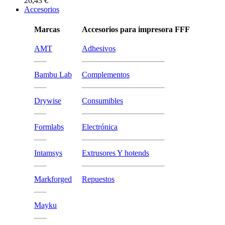
26,43 €
Accesorios
Marcas
Accesorios para impresora FFF
AMT
Adhesivos
Bambu Lab
Complementos
Drywise
Consumibles
Formlabs
Electrónica
Intamsys
Extrusores Y hotends
Markforged
Repuestos
Mayku