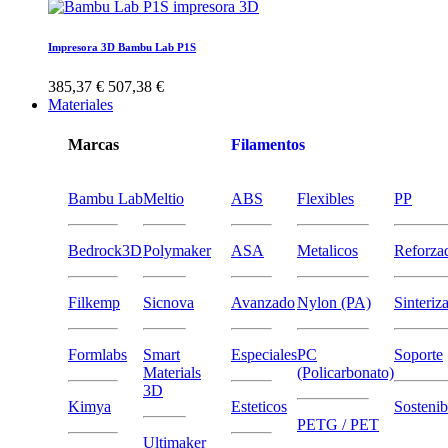
Impresora 3D Bambu Lab P1S
385,37 €
507,38 €
Materiales
Marcas
Filamentos
Bambu Lab
Meltio
ABS
Flexibles
PP
Bedrock3D
Polymaker
ASA
Metalicos
Reforza
Filkemp
Sicnova
Avanzado
Nylon (PA)
Sinteriz
Formlabs
Smart
Especiales
PC
Soporte
Materials
(Policarbonato)
3D
Kimya
Esteticos
Sostenib
PETG / PET
Ultimaker