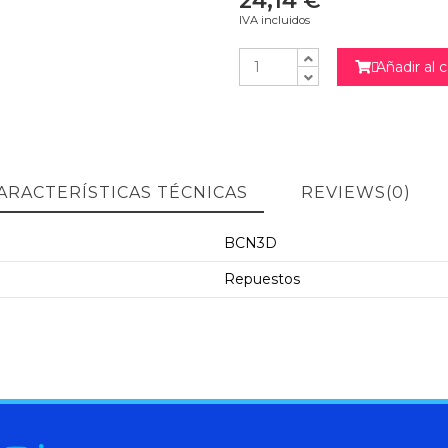
24,14 €
IVA incluidos
Añadir al c

ARACTERÍSTICAS TÉCNICAS
REVIEWS
(0)
BCN3D
Repuestos