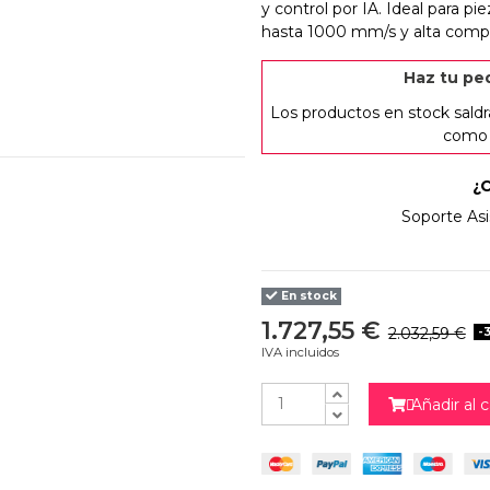
y control por IA. Ideal para p
hasta 1000 mm/s y alta compat
Haz tu ped
Los productos en stock saldr
como e
¿
Más que la 
Soporte Asi
En stock
1.727,55 €
2.032,59 €
-
IVA incluidos
Añadir al c
