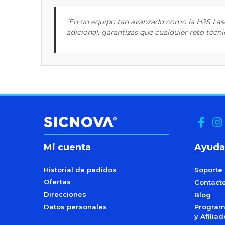
"En un equipo tan avanzado como la H2S Lase
adicional, garantizas que cualquier reto técni
Mi cuenta
Ayuda
Historial de pedidos
Soporte
Ofertas
Contact
Direcciones
Blog
Datos personales
Programa
y Afilia