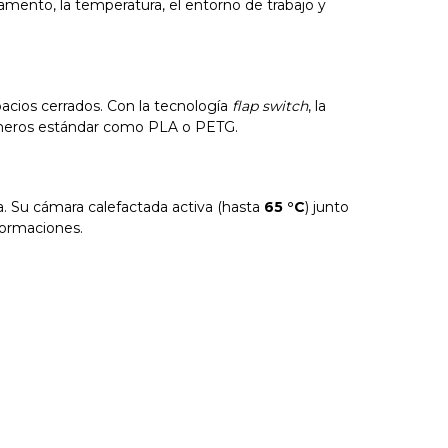
lamento, la temperatura, el entorno de trabajo y
pacios cerrados. Con la tecnología
flap switch
, la
 polímeros estándar como PLA o PETG.
. Su cámara calefactada activa (hasta
65 °C
) junto
formaciones.