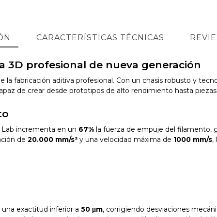
ÓN
CARACTERÍSTICAS TÉCNICAS
REVI
a 3D profesional de nueva generación
e la fabricación aditiva profesional. Con un chasis robusto y te
z de crear desde prototipos de alto rendimiento hasta piezas f
to
Lab incrementa en un
67%
la fuerza de empuje del filamento, g
ración de
20.000 mm/s²
y una velocidad máxima de
1000 mm/s
,
una exactitud inferior a
50 μm
, corrigiendo desviaciones mecán