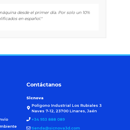
 máquina desde el primer día. Por solo un 10%
lificados en español."
Contáctanos
Sicnova
Polígono Industrial Los Rubiales 3
Naves 7-12, 23700 Linares, Jaén
nvío
+34 953 888 089
ambiente
tienda@sicnova3d.com