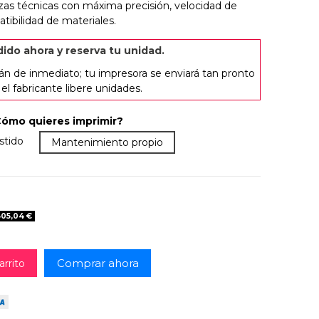
iezas técnicas con máxima precisión, velocidad de
ibilidad de materiales.
ido ahora y reserva tu unidad.
án de inmediato; tu impresora se enviará tan pronto
l fabricante libere unidades.
Cómo quieres imprimir?
garantía: asistencia y soporte. Resuelve dudas en menos de 48h
stido
Garantía básica. Lo que el fabricante cubre sin soporte 
Mantenimiento propio
305,04 €
Comprar ahora
arrito