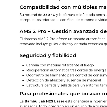
Compatibilidad con múltiples mat
Su hotend de
350 °C
y la cámara calefactada permi
compuestos reforzados con fibra de carbono o vidrio
AMS 2 Pro – Gestión avanzada de
El sistema AMS 2 Pro ofrece un secado automático co
renovado incluye guías visibles y entrada cerámica qu
Seguridad y fiabilidad
Cámara con material retardante al fuego.
Recuperación automática tras cortes de energía
Odómetro de filamento para control de consum
Detección de atascos y ausencia de material.
Estructura cerrada y sellada para un entorno tér
Para profesionales que buscan 
La
Bambu Lab H2S Laser
está orientada a ingenie
avanzados, todo integrado en un equipo de alto nivel