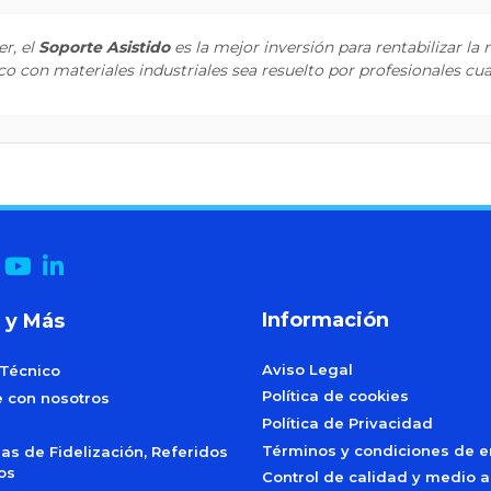
r, el
Soporte Asistido
es la mejor inversión para rentabilizar la
co con materiales industriales sea resuelto por profesionales cua
Información
 y Más
Aviso Legal
 Técnico
Política de cookies
e con nosotros
Política de Privacidad
Términos y condiciones de e
s de Fidelización, Referidos
dos
Control de calidad y medio 