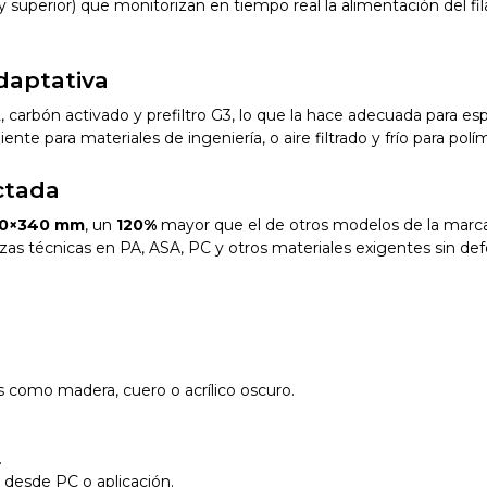
 y superior) que monitorizan en tiempo real la alimentación del fi
adaptativa
 carbón activado y prefiltro G3, lo que la hace adecuada para es
caliente para materiales de ingeniería, o aire filtrado y frío para
ctada
20×340 mm
, un
120%
mayor que el de otros modelos de la marca
zas técnicas en PA, ASA, PC y otros materiales exigentes sin de
 como madera, cuero o acrílico oscuro.
.
l desde PC o aplicación.