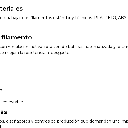
eriales
ten trabajar con filamentos estándar y técnicos: PLA, PETG, AB
.
 filamento
n ventilación activa, rotación de bobinas automatizada y lectur
e mejora la resistencia al desgaste.
.
o.
mico estable.
más
ros, diseñadores y centros de producción que demandan una impre
.