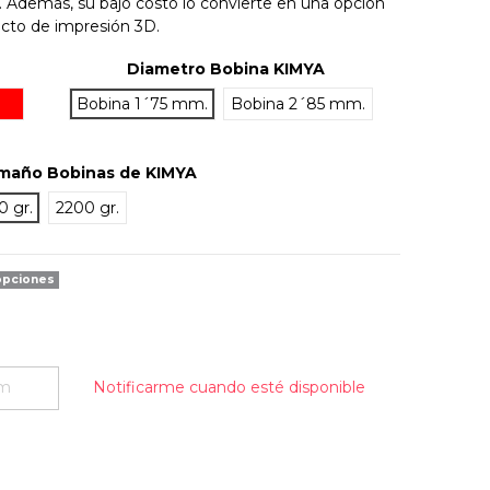
a. Además, su bajo costo lo convierte en una opción
ecto de impresión 3D.
Diametro Bobina KIMYA
Rojo
Bobina 1´75 mm.
Bobina 2´85 mm.
maño Bobinas de KIMYA
0 gr.
2200 gr.
opciones