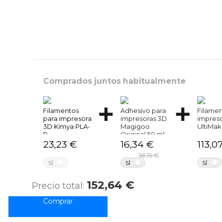
Comprados juntos habitualmente
Filamentos
Adhesivo para
Filamen
para impresora
impresoras 3D
impres
3D Kimya PLA-
Magigoo
UltiMak
R
Original 50 ml
23,23 €
16,34 €
113,0
18,15 €
NO
NO
SÍ
SÍ
SÍ
152,64 €
Precio total: