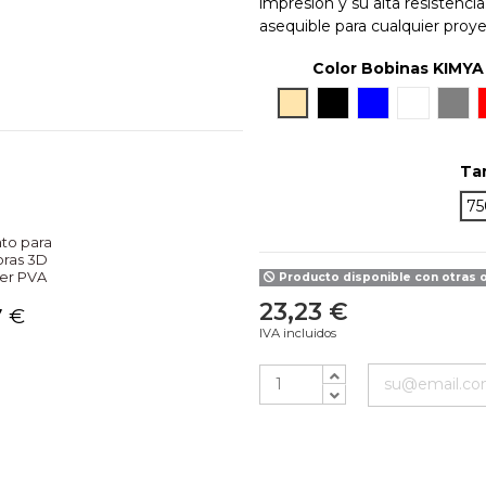
impresión y su alta resistenci
asequible para cualquier proy
Color Bobinas KIMYA
Off-White
Negro
Azul
Blanco
Gris
Ta
75
to para
oras 3D
er PVA
Producto disponible con otras 
23,23 €
7 €
IVA incluidos
NO