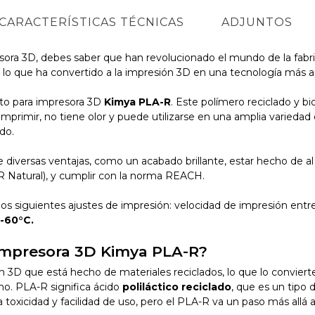
CARACTERÍSTICAS TÉCNICAS
ADJUNTOS
resora 3D, debes saber que han revolucionado el mundo de la fabri
s, lo que ha convertido a la impresión 3D en una tecnología más 
nto para impresora 3D
Kimya PLA-R
. Este polímero reciclado y b
 de imprimir, no tiene olor y puede utilizarse en una amplia varied
do.
 diversas ventajas, como un acabado brillante, estar hecho de 
 Natural), y cumplir con la norma REACH.
 los siguientes ajustes de impresión: velocidad de impresión ent
-60°C.
 impresora 3D Kimya PLA-R?
n 3D que está hecho de materiales reciclados, lo que lo convie
no. PLA-R significa ácido
poliláctico reciclado
, que es un tipo
 toxicidad y facilidad de uso, pero el PLA-R va un paso más allá a