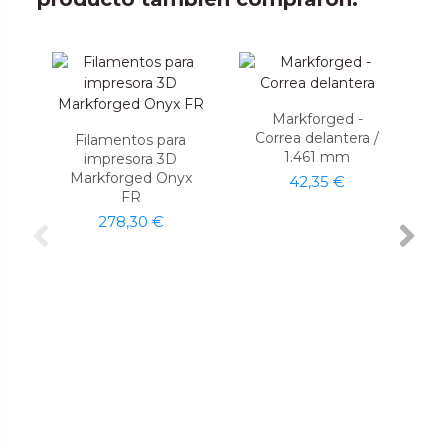
Markforged -
Correa delantera /
Filamentos para
1.461 mm
impresora 3D
Markforged Onyx
42,35 €
FR
278,30 €