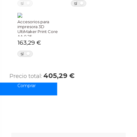
NO
NO
SÍ
SÍ
Accesorios para
impresora 3D
UltiMaker Print Core
AA 0.25
163,29 €
NO
SÍ
405,29 €
Precio total: