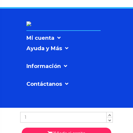
Mi cuenta
Ayuda y Más
Información
Contáctanos
SICNOVAº
©2026
Soluciones
Sicnova SL |
Política
de Privacidad