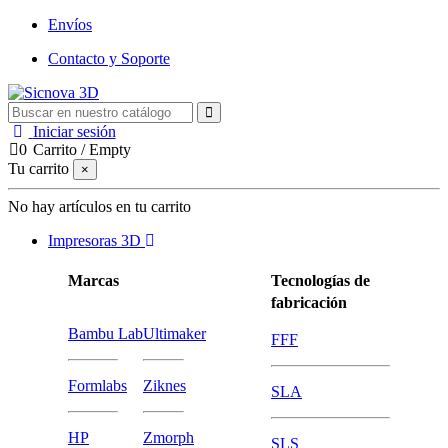
Envíos
Contacto y Soporte
Iniciar sesión
0
Carrito
/
Empty
Tu carrito
×
No hay artículos en tu carrito
Impresoras 3D
Marcas
Tecnologías de
fabricación
Bambu Lab
Ultimaker
FFF
Formlabs
Ziknes
SLA
HP
Zmorph
SLS