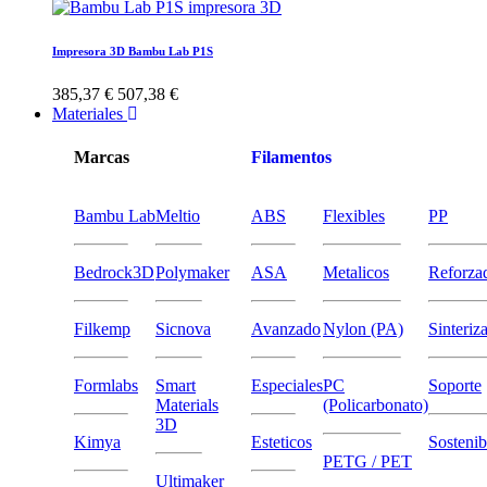
Impresora 3D Bambu Lab P1S
385,37 €
507,38 €
Materiales
Marcas
Filamentos
Bambu Lab
Meltio
ABS
Flexibles
PP
Bedrock3D
Polymaker
ASA
Metalicos
Reforza
Filkemp
Sicnova
Avanzado
Nylon (PA)
Sinteriz
Formlabs
Smart
Especiales
PC
Soporte
Materials
(Policarbonato)
3D
Kimya
Esteticos
Sostenib
PETG / PET
Ultimaker