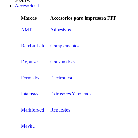
26,43 €
Accesorios
Marcas
Accesorios para impresora FFF
AMT
Adhesivos
Bambu Lab
Complementos
Drywise
Consumibles
Formlabs
Electrónica
Intamsys
Extrusores Y hotends
Markforged
Repuestos
Mayku