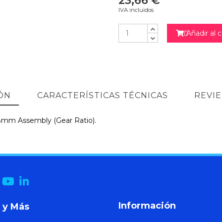
23,66 €
IVA incluidos
Añadir al c

ÓN
CARACTERÍSTICAS TÉCNICAS
REVI
 8mm Assembly (Gear Ratio).
Información
 y Más