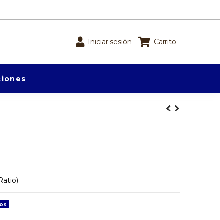
Iniciar sesión
Carrito
iones
atio)
dos