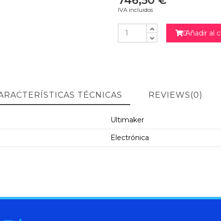
746,50 €
IVA incluidos
Añadir al c

ARACTERÍSTICAS TÉCNICAS
REVIEWS
(0)
Ultimaker
Electrónica