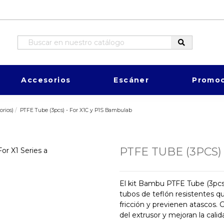
Accesorios
Escáner
Promoc
rios)
PTFE Tube (3pcs) - For X1C y P1S Bambulab
PTFE TUBE (3PCS)
El kit Bambu PTFE Tube (3pcs)
tubos de teflón resistentes qu
fricción y previenen atascos. 
del extrusor y mejoran la cali