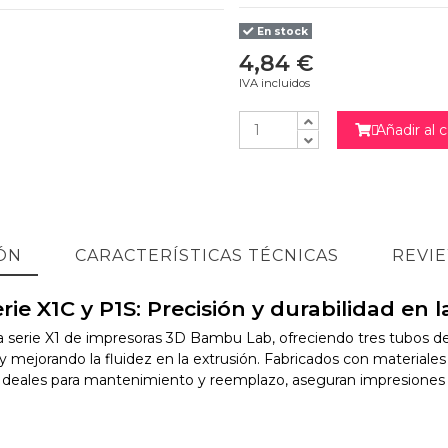
En stock
4,84 €
IVA incluidos
Añadir al c

ÓN
CARACTERÍSTICAS TÉCNICAS
REVI
e X1C y P1S: Precisión y durabilidad en l
 serie X1 de impresoras 3D Bambu Lab, ofreciendo tres tubos de t
y mejorando la fluidez en la extrusión. Fabricados con materiales
Ideales para mantenimiento y reemplazo, aseguran impresiones má