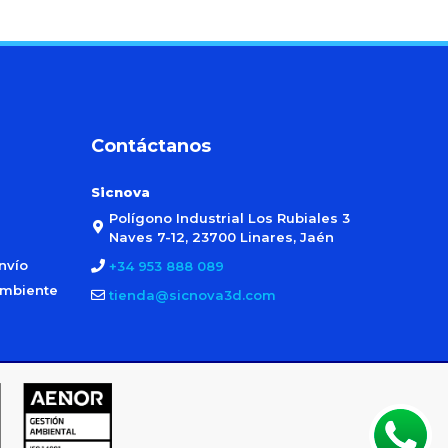
Contáctanos
Sicnova
Polígono Industrial Los Rubiales 3
Naves 7-12, 23700 Linares, Jaén
nvío
+34 953 888 089
ambiente
tienda@sicnova3d.com