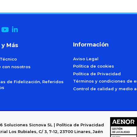
Información
 y Más
Aviso Legal
 Técnico
Política de cookies
e con nosotros
Política de Privacidad
Términos y condiciones de e
s de Fidelización, Referidos
dos
Control de calidad y medio 
6
Soluciones Sicnova SL |
Política de Privacidad
rial Los Rubiales, C/ 3, 7-12, 23700 Linares, Jaén