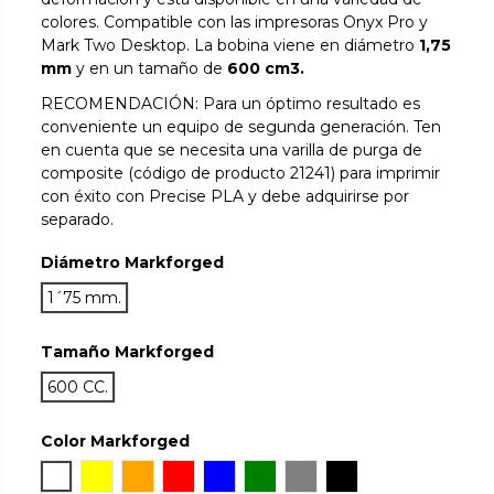
colores. Compatible con las impresoras Onyx Pro y
Mark Two Desktop. La bobina viene en diámetro
1,75
mm
y en un tamaño de
600 cm3.
RECOMENDACIÓN: Para un óptimo resultado es
conveniente un equipo de segunda generación. Ten
en cuenta que se necesita una varilla de purga de
composite (código de producto 21241) para imprimir
con éxito con Precise PLA y debe adquirirse por
separado.
Diámetro Markforged
1´75 mm.
Tamaño Markforged
600 CC.
Color Markforged
WHITE
YELLOW
ORANGE
RED
BLUE
GREEN
GREY
BLACK