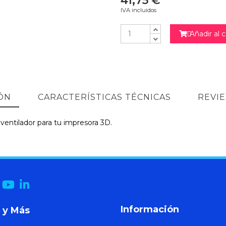
41,75 €
IVA incluidos
Añadir al c

ÓN
CARACTERÍSTICAS TÉCNICAS
REVI
 ventilador para tu impresora 3D.
Información
 y Más