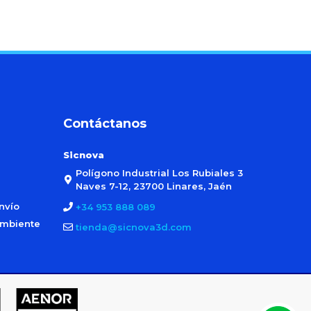
Contáctanos
Sicnova
Polígono Industrial Los Rubiales 3
Naves 7-12, 23700 Linares, Jaén
nvío
+34 953 888 089
ambiente
tienda@sicnova3d.com