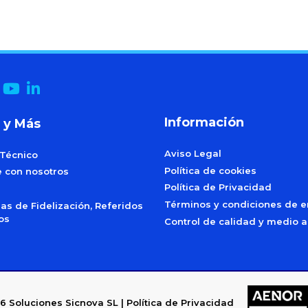
Información
 y Más
Aviso Legal
 Técnico
Política de cookies
e con nosotros
Política de Privacidad
Términos y condiciones de e
s de Fidelización, Referidos
dos
Control de calidad y medio 
6
Soluciones Sicnova SL |
Política de Privacidad