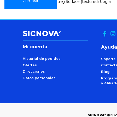
Epsilon Flexible Printing Surface (textured) Upgra
Mi cuenta
Ayuda
Historial de pedidos
Soporte
Ofertas
Contact
Direcciones
Blog
Datos personales
Programa
y Afilia
SICNOVAº
©202