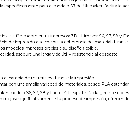
6, S7, S8 y Factor 4 Flexplate Packaged ofrece una solución efi
a específicamente para el modelo S7 de Ultimaker, facilita la adh
instala fácilmente en tu impresora 3D Ultimaker S6, S7, S8 y Fac
cie de impresión que mejora la adherencia del material durante 
 los modelos impresos gracias a su diseño flexible.
alidad, asegura una larga vida útil y resistencia al desgaste.
ta el cambio de materiales durante la impresión.
ar con una amplia variedad de materiales, desde PLA estándar
maker modelo S6, S7, S8 y Factor 4 Flexplate Packaged no solo 
mejora significativamente tu proceso de impresión, ofreciendo fa