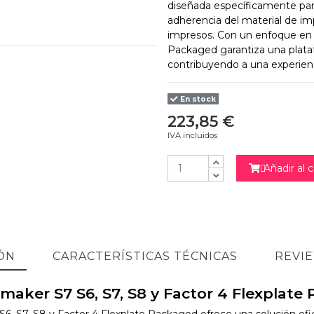
diseñada específicamente para
adherencia del material de imp
impresos. Con un enfoque en la 
Packaged garantiza una plataf
contribuyendo a una experienc
En stock
223,85 €
IVA incluidos
Añadir al c

ÓN
CARACTERÍSTICAS TÉCNICAS
REVI
maker S7 S6, S7, S8 y Factor 4 Flexplate