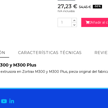
27,23 €
54,45 €
-50%
IVA incluidos
Añadir al c

ÓN
CARACTERÍSTICAS TÉCNICAS
REVI
M300 y M300 Plus
a extrusora en Zortrax M300 y M300 Plus, pieza original del fabri