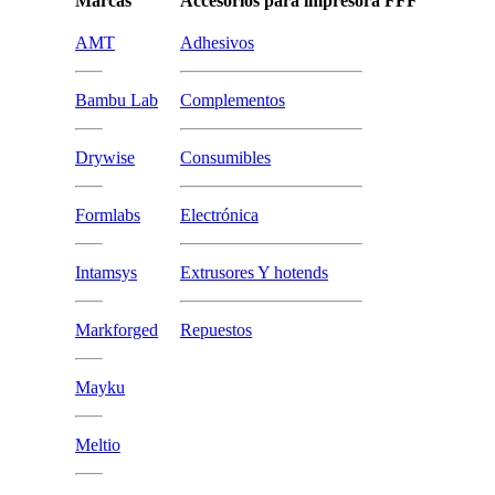
Marcas
Accesorios para impresora FFF
AMT
Adhesivos
Bambu Lab
Complementos
Drywise
Consumibles
Formlabs
Electrónica
Intamsys
Extrusores Y hotends
Markforged
Repuestos
Mayku
Meltio