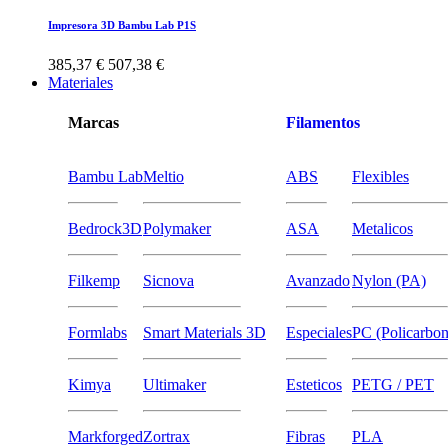
Impresora 3D Bambu Lab P1S
385,37 €
507,38 €
Materiales
Marcas
Filamentos
Bambu Lab
Meltio
ABS
Flexibles
Bedrock3D
Polymaker
ASA
Metalicos
Filkemp
Sicnova
Avanzado
Nylon (PA)
Formlabs
Smart Materials 3D
Especiales
PC (Policarbon
Kimya
Ultimaker
Esteticos
PETG / PET
Markforged
Zortrax
Fibras
PLA