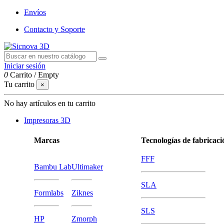
Envíos
Contacto y Soporte
Iniciar sesión
0
Carrito
/
Empty
Tu carrito
×
No hay artículos en tu carrito
Impresoras 3D
Marcas
Tecnologías de fabricaci
FFF
Bambu Lab
Ultimaker
SLA
Formlabs
Ziknes
SLS
HP
Zmorph