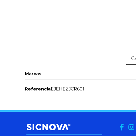
C
Marcas
Referencia
EJEHEZJCR601