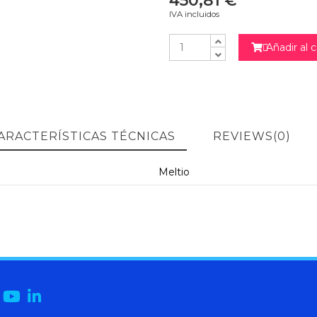
450,81 €
IVA incluidos
Añadir al c

ARACTERÍSTICAS TÉCNICAS
REVIEWS
(0)
Meltio