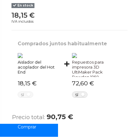
En stock
18,15 €
IVA incluidos
Comprados juntos habitualmente
Aislador del
Repuestos para
acoplador del Hot
impresora 3D
End
UltiMaker Pack
Bowden l850
18,15 €
72,60 €
NO
NO
SÍ
SÍ
90,75 €
Precio total: