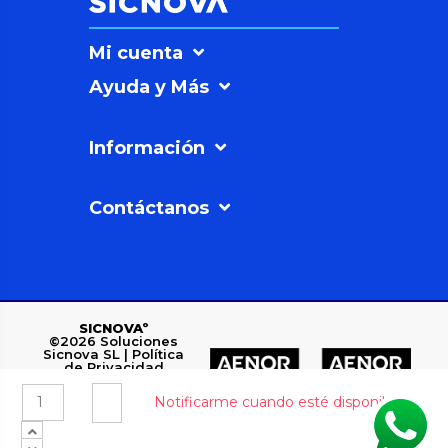
Mi cuenta
Ayuda y Más
Información
Contáctanos
SICNOVAº
©2026
Soluciones
Sicnova SL |
Política
de Privacidad
Polígono Industrial
Los Rubiales, C/ 3, 7-
12, 23700 Linares,
Jaén