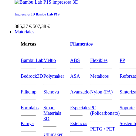
Impresora 3D Bambu Lab P1S
385,37 €
507,38 €
Materiales
Marcas
Filamentos
Bambu Lab
Meltio
ABS
Flexibles
PP
Bedrock3D
Polymaker
ASA
Metalicos
Reforza
Filkemp
Sicnova
Avanzado
Nylon (PA)
Sinteriz
Formlabs
Smart
Especiales
PC
Soporte
Materials
(Policarbonato)
3D
Kimya
Esteticos
Sostenib
PETG / PET
Ultimaker