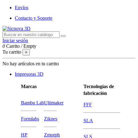
Envíos
Contacto y Soporte
Iniciar sesión
0
Carrito
/
Empty
Tu carrito
×
No hay artículos en tu carrito
Impresoras 3D
Marcas
Tecnologías de
fabricación
Bambu Lab
Ultimaker
FFF
Formlabs
Ziknes
SLA
HP
Zmorph
SLS