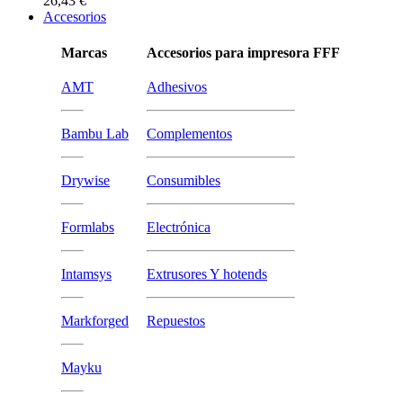
26,43 €
Accesorios
Marcas
Accesorios para impresora FFF
AMT
Adhesivos
Bambu Lab
Complementos
Drywise
Consumibles
Formlabs
Electrónica
Intamsys
Extrusores Y hotends
Markforged
Repuestos
Mayku