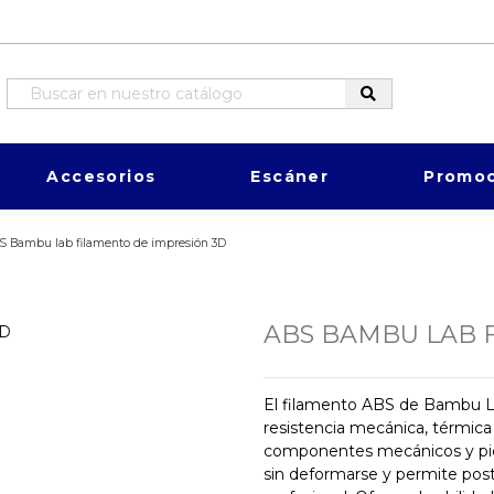
Accesorios
Escáner
Promoc
S Bambu lab filamento de impresión 3D
ABS BAMBU LAB 
El filamento ABS de Bambu La
resistencia mecánica, térmica 
componentes mecánicos y piez
sin deformarse y permite po