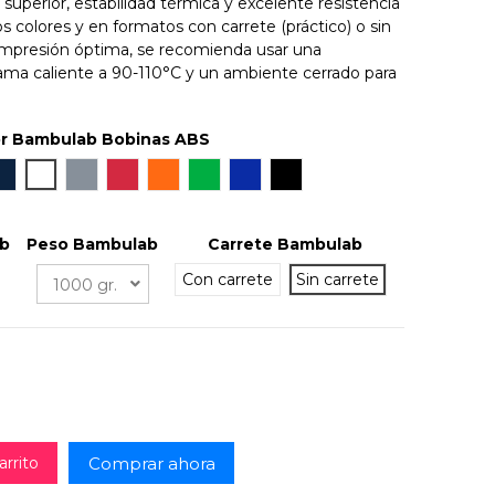
 superior, estabilidad térmica y excelente resistencia
os colores y en formatos con carrete (práctico) o sin
 impresión óptima, se recomienda usar una
ma caliente a 90-110°C y un ambiente cerrado para
or Bambulab Bobinas ABS
rine Yellow
Navy Blue
Blanco
Silver
Rojo
Naranja
Bambu Green
Azul
Negro
ab
Peso Bambulab
Carrete Bambulab
Con carrete
Sin carrete
Comprar ahora
arrito