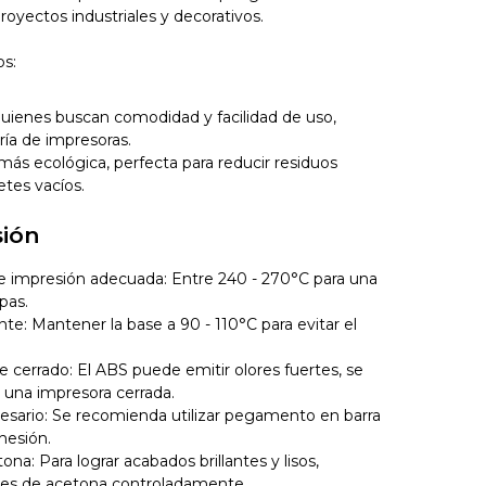
proyectos industriales y decorativos.
os:
 quienes buscan comodidad y facilidad de uso,
ía de impresoras.
más ecológica, perfecta para reducir residuos
retes vacíos.
sión
e impresión adecuada: Entre 240 - 270°C para una
pas.
nte: Mantener la base a 90 - 110°C para evitar el
 cerrado: El ABS puede emitir olores fuertes, se
una impresora cerrada.
cesario: Se recomienda utilizar pegamento en barra
hesión.
a: Para lograr acabados brillantes y lisos,
ores de acetona controladamente.