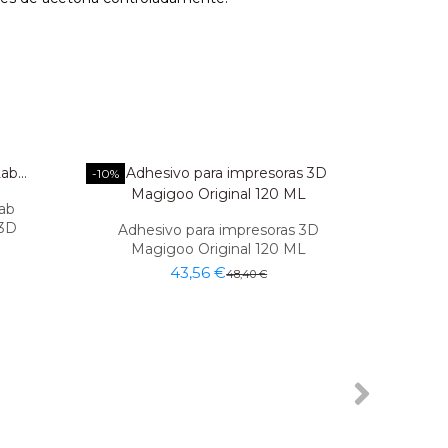
-10%
ab
 3D
Adhesivo para impresoras 3D
Magigoo Original 120 ML
43,56 €
48,40 €
Adhe