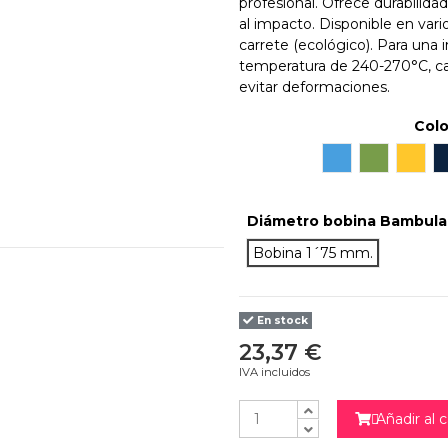
profesional. Ofrece durabilidad
al impacto. Disponible en vari
carrete (ecológico). Para una
temperatura de 240-270°C, ca
evitar deformaciones.
Col
Azure
Olive
Tange
Diámetro bobina Bambul
Bobina 1´75 mm.
En stock
23,37 €
IVA incluidos
Añadir al c
