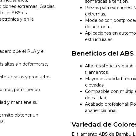
sometidas a tensión.
ciones extremas. Gracias
Piezas para exteriores: 
cto, el ABS es
extremas.
ectrónica y en la
Modelos con postproces
de acetona.
Aplicaciones en automoc
estructurales.
radero que el PLA y el
Beneficios del AB
s altas sin deformarse,
Alta resistencia y durab
filamentos.
eites, grasas y productos
Mayor estabilidad térmi
elevadas.
y pintar, permitiendo
Compatible con múltipl
de calidad.
idad y mantiene su
Acabado profesional: Po
apariencia final.
Permite obtener un
na.
Variedad de Color
El filamento ABS de Bambu La