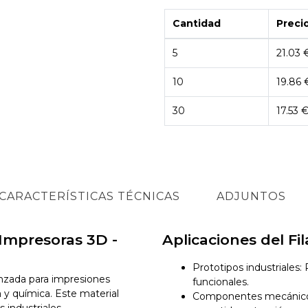
Cantidad
Precio
5
21.03 
10
19.86 
30
17.53 
CARACTERÍSTICAS TÉCNICAS
ADJUNTOS
Impresoras 3D -
Aplicaciones del 
Prototipos industriales
nzada para impresiones
funcionales.
 y química. Este material
Componentes mecánicos:
 industriales,