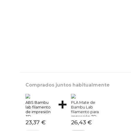
Comprados juntos habitualmente
ABS Bambu
PLA Mate de
lab filamento
Bambu Lab
de impresión
filamento para
3D
impresión 3D
23,37 €
26,43 €