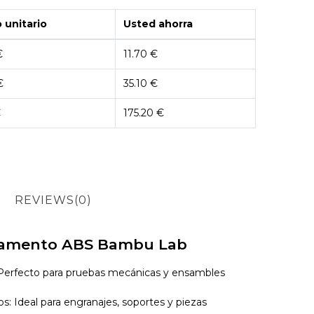
 unitario
Usted ahorra
€
11.70 €
€
35.10 €
€
175.20 €
REVIEWS
(0)
Filamento ABS Bambu Lab
: Perfecto para pruebas mecánicas y ensambles
 Ideal para engranajes, soportes y piezas