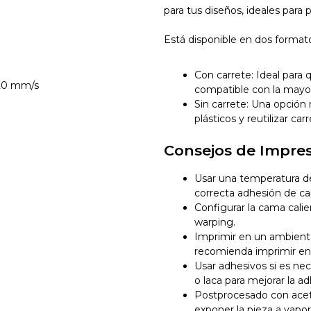
para tus diseños, ideales para 
Está disponible en dos format
Con carrete: Ideal para
120 mm/s
compatible con la mayor
Sin carrete: Una opción 
plásticos y reutilizar car
Consejos de Impre
Usar una temperatura d
correcta adhesión de ca
Configurar la cama calie
warping.
Imprimir en un ambiente
recomienda imprimir en 
Usar adhesivos si es ne
o laca para mejorar la ad
Postprocesado con aceton
exponer la pieza a vap