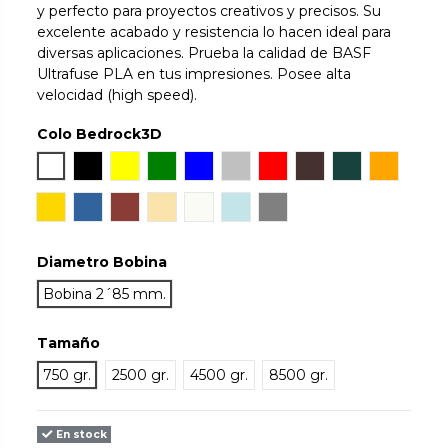
y perfecto para proyectos creativos y precisos. Su
excelente acabado y resistencia lo hacen ideal para
diversas aplicaciones. Prueba la calidad de BASF
Ultrafuse PLA en tus impresiones. Posee alta
velocidad (high speed).
Colo Bedrock3D
Blanco
Negro
Amarillo
Verde
Azul
Silver
Rojo
Chocolate Brown
Dark Green
Naranja
Gold
Blue TR
Bronze
Natural
Pearl White
Light Blue
Gris
Diametro Bobina
Bobina 2´85 mm.
Tamaño
750 gr.
2500 gr.
4500 gr.
8500 gr.
En stock